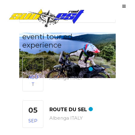
Home
Events
CROATIE Tour Istria
eventi tour ed
experience
28
ROUTE DU SEL
AOÛ
Albenga ITALY
T
05
ROUTE DU SEL
Albenga ITALY
SEP