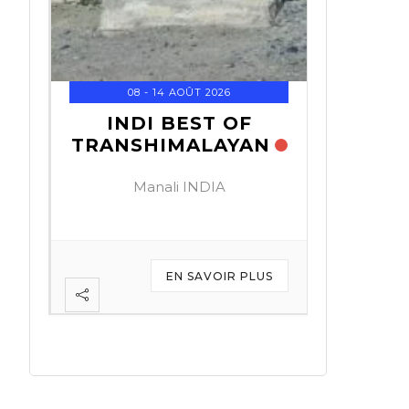
01 - 0
KOVE 
T
26
08 - 14 AOÛT 2026
Do
INDI BEST OF
N
TRANSHIMALAYAN
Manali INDIA
US
EN SAVOIR PLUS