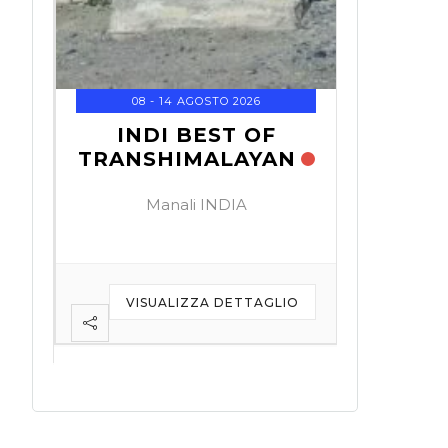
01 - 0
KOVE 
T
O
08 - 14 AGOSTO 2026
Do
INDI BEST OF
TRANSHIMALAYAN
N
Manali INDIA
VISU
VISUALIZZA DETTAGLIO
IO