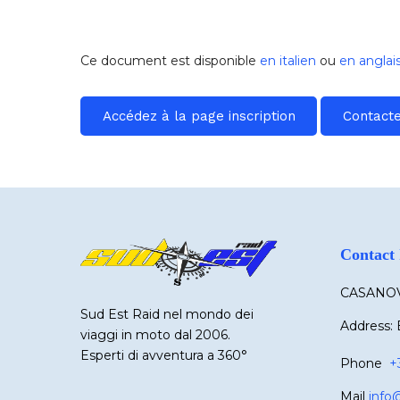
Ce document est disponible
en italien
ou
en anglai
Accédez à la page inscription
Contacte
Contact 
CASANOV
Sud Est Raid nel mondo dei
Address: 
viaggi in moto dal 2006.
Esperti di avventura a 360°
Phone
+
Mail
info