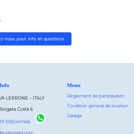
s
z-nous pour info et questions
Info
Menu
Reglement de participation
A LERRONE – ITALY
Condition general de location
Borgata Costa 6
Garage
39 3382447465
@sudestraid.com