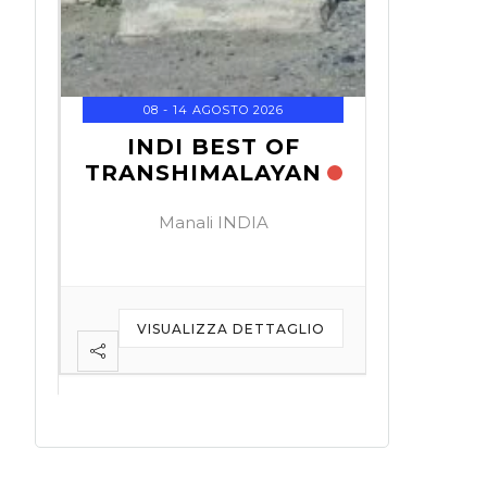
01 - 0
KOVE 
T
O
08 - 14 AGOSTO 2026
Do
INDI BEST OF
TRANSHIMALAYAN
N
Manali INDIA
VISU
VISUALIZZA DETTAGLIO
IO