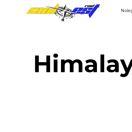
Nole
Himala