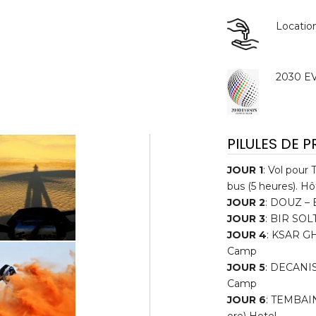
Locatio
2030 EV
PILULES DE 
JOUR 1
: Vol pour 
bus (5 heures). Hô
JOUR 2
: DOUZ – 
JOUR 3
: BIR SO
JOUR 4
: KSAR G
Camp
JOUR 5
: DECANI
Camp
JOUR 6
: TEMBAINE
ore) Hotel