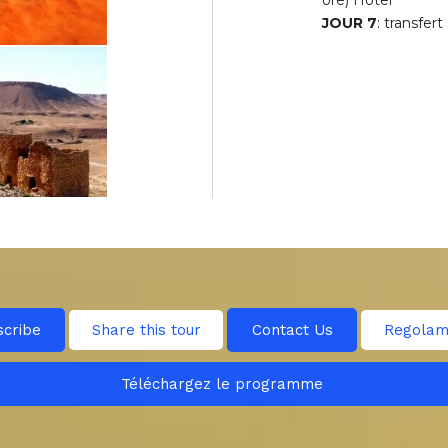
JOUR 7
: transfer
scribe
Share this tour
Contact Us
Regolam
Téléchargez le programme