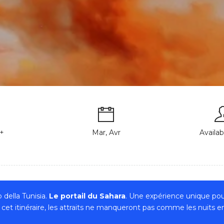
+
Mar, Avr
Availab
 della Tunisia.
Le portail du Sahara
. Une expérience unique po
 cet itinéraire, les attraits ne manqueront pas comme les nuits e