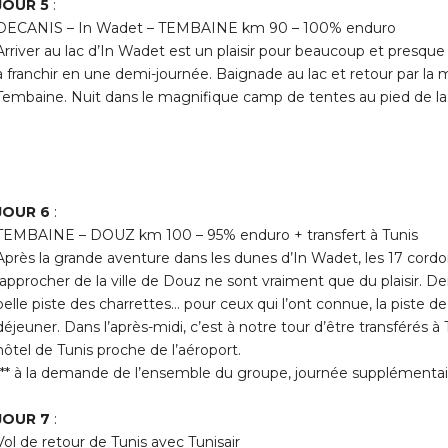
JOUR 5
:
DECANIS – In Wadet – TEMBAINE km 90 – 100% enduro
Arriver au lac d’In Wadet est un plaisir pour beaucoup et presqu
à franchir en une demi-journée. Baignade au lac et retour par la 
Tembaine. Nuit dans le magnifique camp de tentes au pied de l
JOUR 6
:
TEMBAINE – DOUZ km 100 – 95% enduro + transfert à Tunis
Après la grande aventure dans les dunes d’In Wadet, les 17 cordons
rapprocher de la ville de Douz ne sont vraiment que du plaisir. D
belle piste des charrettes… pour ceux qui l’ont connue, la piste d
déjeuner. Dans l’après-midi, c’est à notre tour d’être transférés à
hôtel de Tunis proche de l’aéroport.
*** à la demande de l’ensemble du groupe, journée supplémentaire
JOUR 7
:
Vol de retour de Tunis avec Tunisair