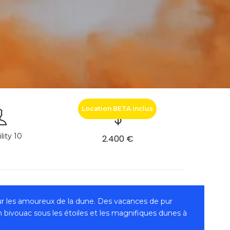
Location BETA inclus
ility 10
2.400 €
ur les amoureux de la dune. Des vacances de pur
n bivouac sous les étoiles et les magnifiques dunes à