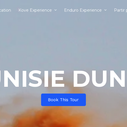
cation
Kove Experience
Enduro Experience
Partir
NISIE DU
Book This Tour