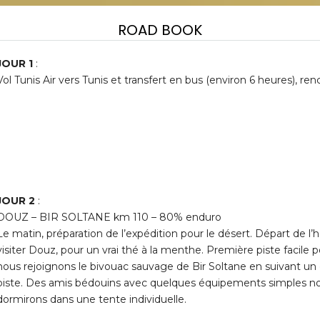
ROAD BOOK
JOUR 1
:
Vol Tunis Air vers Tunis et transfert en bus (environ 6 heures), ren
JOUR 2
:
DOUZ – BIR SOLTANE km 110 – 80% enduro
Le matin, préparation de l’expédition pour le désert. Départ de l’
visiter Douz, pour un vrai thé à la menthe. Première piste facile p
nous rejoignons le bivouac sauvage de Bir Soltane en suivant 
piste. Des amis bédouins avec quelques équipements simples no
dormirons dans une tente individuelle.