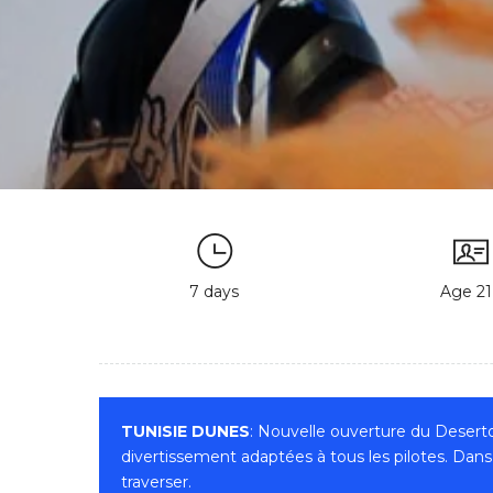
7 days
Age 21
TUNISIE DUNES
: Nouvelle ouverture du Deserto
divertissement adaptées à tous les pilotes. Dans
traverser.