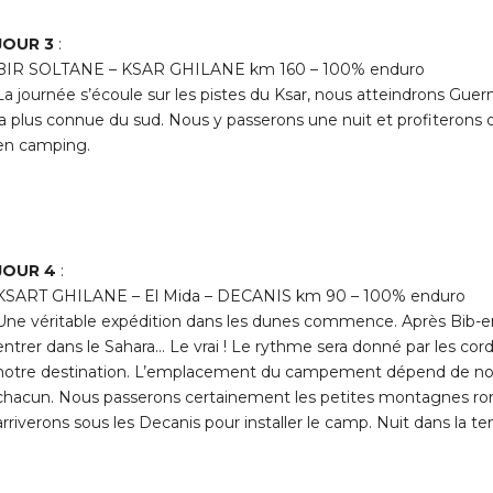
JOUR 3
:
BIR SOLTANE – KSAR GHILANE km 160 – 100% enduro
La journée s’écoule sur les pistes du Ksar, nous atteindrons Guerme
la plus connue du sud. Nous y passerons une nuit et profiterons
en camping.
JOUR 4
:
KSART GHILANE – El Mida – DECANIS km 90 – 100% enduro
Une véritable expédition dans les dunes commence. Après Bib-en,
entrer dans le Sahara… Le vrai ! Le rythme sera donné par les cor
notre destination. L’emplacement du campement dépend de notr
chacun. Nous passerons certainement les petites montagnes ronde
arriverons sous les Decanis pour installer le camp. Nuit dans la te