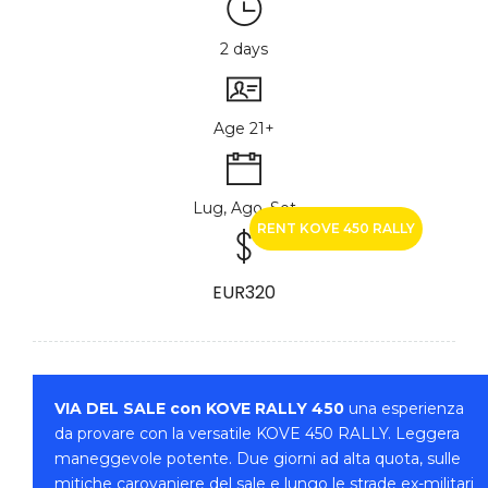
2 days
Age 21+
Lug, Ago, Set
RENT KOVE 450 RALLY
EUR320
VIA DEL SALE con KOVE RALLY 450
una esperienza
da provare con la versatile KOVE 450 RALLY. Leggera
maneggevole potente. Due giorni ad alta quota, sulle
mitiche carovaniere del sale e lungo le strade ex-militari