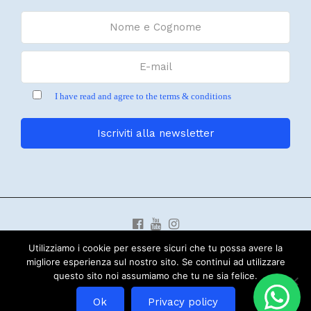
I have read and agree to the terms & conditions
© 2019 Copyright Sud Est Rental Raid PIVA 01452330093 -
Utilizziamo i cookie per essere sicuri che tu possa avere la
Borgata Costa 6 CASANOVA LERRONE SV | web:
CREOSITI
migliore esperienza sul nostro sito. Se continui ad utilizzare
PHP Code Snippets
Powered By :
XYZScripts.com
questo sito noi assumiamo che tu ne sia felice.
Italiano
English
Français
Ok
Privacy policy