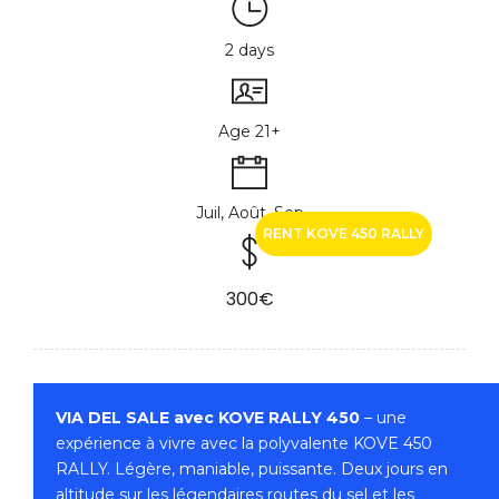
2 days
Age 21+
Juil, Août, Sep
RENT KOVE 450 RALLY
300€
VIA DEL SALE avec KOVE RALLY 450
– une
expérience à vivre avec la polyvalente KOVE 450
RALLY. Légère, maniable, puissante. Deux jours en
altitude sur les légendaires routes du sel et les