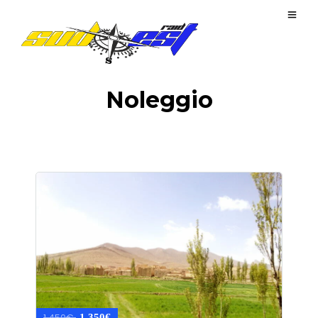
Noleggio
1.450€
1.350€